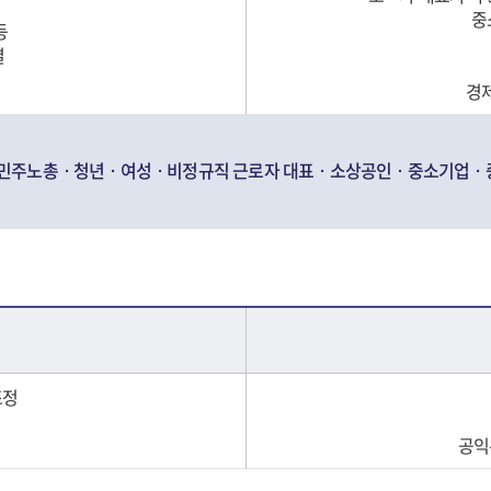
중
등
결
경
민주노총ㆍ청년ㆍ여성ㆍ비정규직 근로자 대표ㆍ소상공인ㆍ중소기업ㆍ중
조정
공익