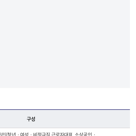
구성
 5인(청년ㆍ여성ㆍ비정규직 근로자대표, 소상공인ㆍ