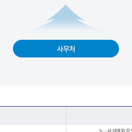
사무처
노ㆍ사 대표자 각